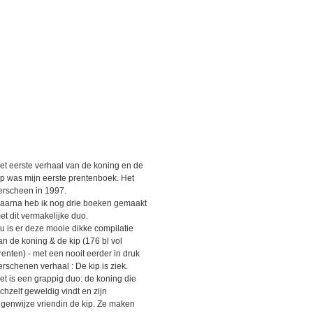
et eerste verhaal van de koning en de
ip was mijn eerste prentenboek. Het
erscheen in 1997.
aarna heb ik nog drie boeken gemaakt
et dit vermakelijke duo.
u is er deze mooie dikke compilatie
an de koning & de kip (176 bl vol
renten) - met een nooit eerder in druk
erschenen verhaal : De kip is ziek.
et is een grappig duo: de koning die
ichzelf geweldig vindt en zijn
igenwijze vriendin de kip. Ze maken