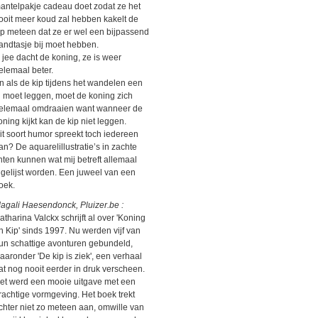
antelpakje cadeau doet zodat ze het
ooit meer koud zal hebben kakelt de
ip meteen dat ze er wel een bijpassend
andtasje bij moet hebben.
 jee dacht de koning, ze is weer
elemaal beter.
n als de kip tijdens het wandelen een
i moet leggen, moet de koning zich
elemaal omdraaien want wanneer de
oning kijkt kan de kip niet leggen.
it soort humor spreekt toch iedereen
an? De aquarelillustratie’s in zachte
inten kunnen wat mij betreft allemaal
ngelijst worden. Een juweel van een
oek.
agali Haesendonck, Pluizer.be :
atharina Valckx schrijft al over 'Koning
n Kip' sinds 1997. Nu werden vijf van
un schattige avonturen gebundeld,
aaronder 'De kip is ziek', een verhaal
at nog nooit eerder in druk verscheen.
et werd een mooie uitgave met een
rachtige vormgeving. Het boek trekt
chter niet zo meteen aan, omwille van