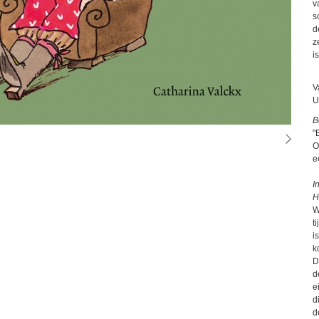
v
s
d
z
i
V
U
B
"
O
e
I
H
W
t
i
k
D
d
e
d
d