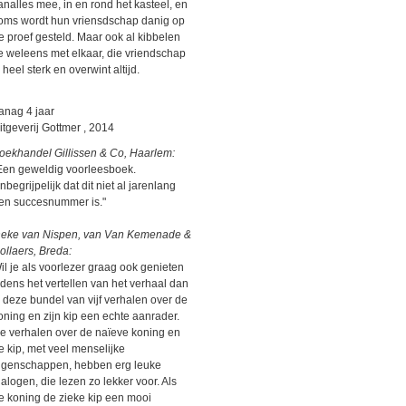
analles mee, in en rond het kasteel, en
oms wordt hun vriensdschap danig op
e proef gesteld. Maar ook al kibbelen
e weleens met elkaar, die vriendschap
s heel sterk en overwint altijd.
anag 4 jaar
itgeverij Gottmer , 2014
oekhandel Gillissen & Co, Haarlem:
Een geweldig voorleesboek.
nbegrijpelijk dat dit niet al jarenlang
en succesnummer is."
neke van Nispen, van Van Kemenade &
ollaers, Breda:
il je als voorlezer graag ook genieten
ijdens het vertellen van het verhaal dan
s deze bundel van vijf verhalen over de
oning en zijn kip een echte aanrader.
e verhalen over de naïeve koning en
e kip, met veel menselijke
igenschappen, hebben erg leuke
ialogen, die lezen zo lekker voor. Als
e koning de zieke kip een mooi