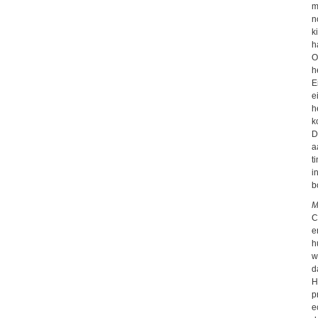
m
n
k
h
O
h
E
e
h
k
D
a
t
i
b
M
C
e
h
w
d
H
p
e