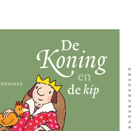
H
k
v
D
m
N
v
p
v
H
z
e