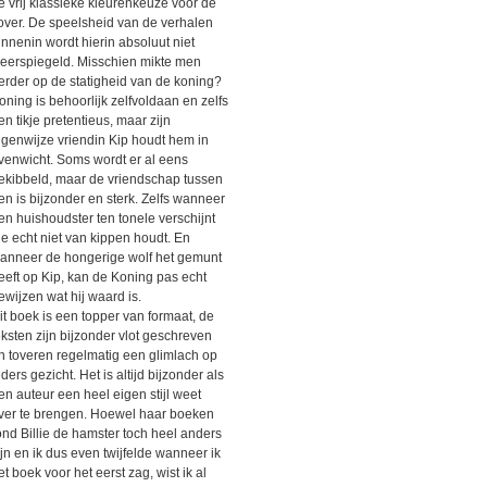
e vrij klassieke kleurenkeuze voor de
over. De speelsheid van de verhalen
innenin wordt hierin absoluut niet
eerspiegeld. Misschien mikte men
erder op de statigheid van de koning?
oning is behoorlijk zelfvoldaan en zelfs
en tikje pretentieus, maar zijn
igenwijze vriendin Kip houdt hem in
venwicht. Soms wordt er al eens
ekibbeld, maar de vriendschap tussen
en is bijzonder en sterk. Zelfs wanneer
en huishoudster ten tonele verschijnt
ie echt niet van kippen houdt. En
anneer de hongerige wolf het gemunt
eeft op Kip, kan de Koning pas echt
ewijzen wat hij waard is.
it boek is een topper van formaat, de
eksten zijn bijzonder vlot geschreven
n toveren regelmatig een glimlach op
eders gezicht. Het is altijd bijzonder als
en auteur een heel eigen stijl weet
ver te brengen. Hoewel haar boeken
ond Billie de hamster toch heel anders
ijn en ik dus even twijfelde wanneer ik
et boek voor het eerst zag, wist ik al