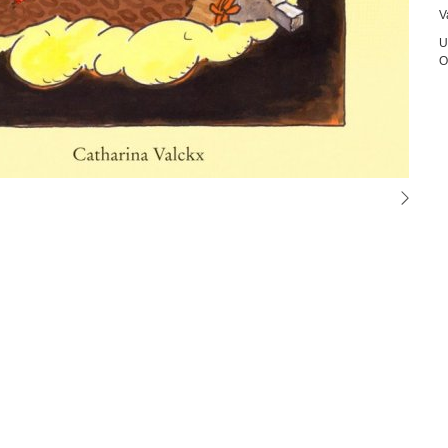
V
U
O