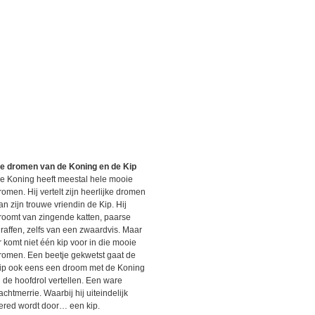
e dromen van de Koning en de Kip
e Koning heeft meestal hele mooie
romen. Hij vertelt zijn heerlijke dromen
an zijn trouwe vriendin de Kip. Hij
roomt van zingende katten, paarse
iraffen, zelfs van een zwaardvis. Maar
r komt niet één kip voor in die mooie
romen. Een beetje gekwetst gaat de
ip ook eens een droom met de Koning
n de hoofdrol vertellen. Een ware
achtmerrie. Waarbij hij uiteindelijk
ered wordt door… een kip.