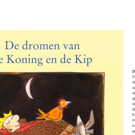
D
D
d
a
d
g
e
d
K
i
n
g