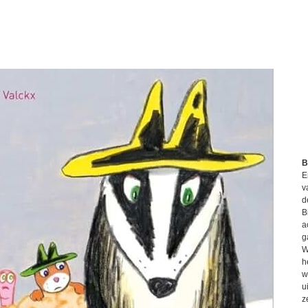
B
E
v
d
B
a
g
W
h
w
u
z