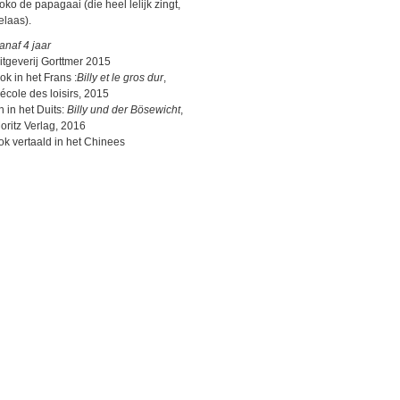
oko de papagaai (die heel lelijk zingt,
elaas).
anaf 4 jaar
itgeverij Gorttmer 2015
ok in het Frans :
Billy et le gros dur
,
'école des loisirs, 2015
n in het Duits:
Billy und der Bösewicht
,
oritz Verlag, 2016
ok vertaald in het Chinees