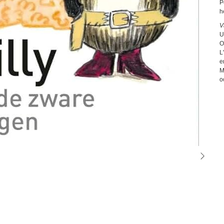
P
h
V
U
O
L
e
M
o