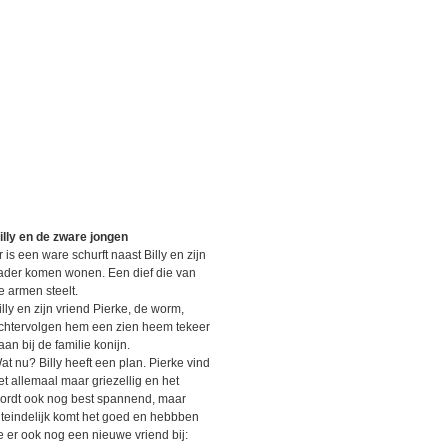
illy en de zware jongen
r is een ware schurft naast Billy en zijn
ader komen wonen. Een dief die van
e armen steelt.
illy en zijn vriend Pierke, de worm,
chtervolgen hem een zien heem tekeer
aan bij de familie konijn.
at nu? Billy heeft een plan. Pierke vind
et allemaal maar griezellig en het
ordt ook nog best spannend, maar
iteindelijk komt het goed en hebbben
e er ook nog een nieuwe vriend bij: