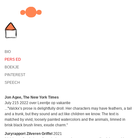
BIO
PERS ED
BOEKJE
PINTEREST
SPEECH
Jon Agee, The New York Times
July 215 2022 over Leentje op vakantie
..."Valckx’s prose is delightfully droll. Her characters may have feathers, a tail
and a trunk, but they sound and act like children we know. The text is
matched by vivid, loosely painted watercolors and the animals, limned in
brisk black brush lines, exude charm."
Juryrapport Zilveren Griffel
2021