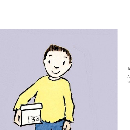
M
A
2