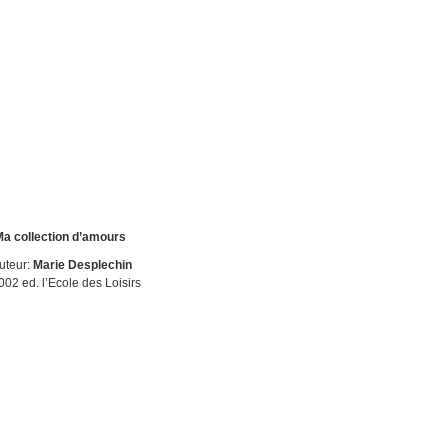
a collection d’amours
uteur:
Marie Desplechin
002 ed. l’Ecole des Loisirs