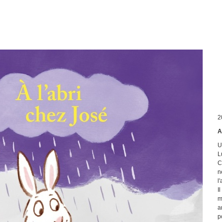
2
A
U
L
C
n
l'
I
m
a
p