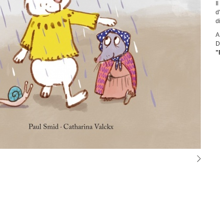
I
d
d
A
D
"