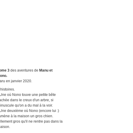
ome 3
des aventures de
Manu et
ono.
aru en janvier 2020.
 histoires.
 Une où Nono touve une petite bête
achée dans le creux d'un arbre, si
inuscule qu'on a du mal à la voir.
 Une deuxième où Nono (encore lui :)
amène à la maison un gros chien.
ellement gros qu'il ne rentre pas dans la
aison.