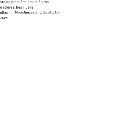
ivre de première lecture à gros
aractères, très illustré.
ollection
Moucheron,
de
L'école des
oisirs