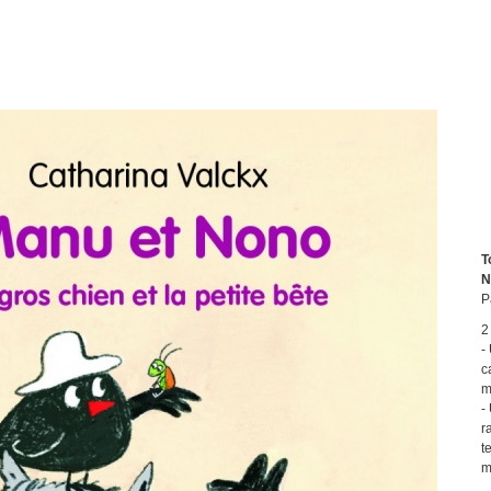
T
N
P
2
-
c
m
-
r
t
m